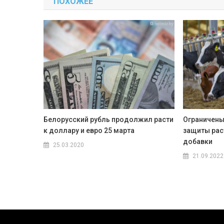
ПОХОЖЕЕ
записям
Белорусский рубль продолжил расти
Ограничены
к доллару и евро 25 марта
защиты рас
добавки
25.03.2020
21.09.2022