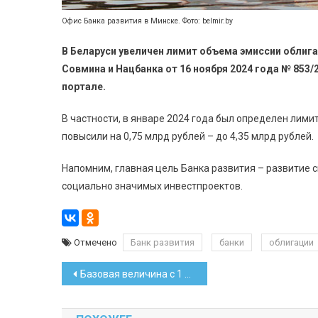
Офис Банка развития в Минске. Фото: belmir.by
В Беларуси увеличен лимит объема эмиссии облига
Совмина и Нацбанка от 16 ноября 2024 года № 853/
портале.
В частности, в январе 2024 года был определен лими
повысили на 0,75 млрд рублей – до 4,35 млрд рублей.
Напомним, главная цель Банка развития – развитие
социально значимых инвестпроектов.
Отмечено
Банк развития
банки
облигации
Навигация
Базовая величина с 1 января увеличится до 42 рублей
по