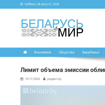
Суббота, 08 августа, 2026
Беларусь и мир
Новости Беларуси и мира
Экономика
Общество
Зарубежье
Лимит объема эмиссии облиг
19.11.2024
редактор