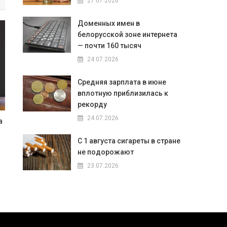
27.07.2026
Доменных имен в
белорусской зоне интернета
— почти 160 тысяч
24.07.2026
Средняя зарплата в июне
вплотную приблизилась к
рекорду
24.07.2026
а
С 1 августа сигареты в стране
не подорожают
23.07.2026