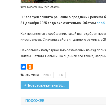
Фото: Госпогранкомитет Беларуси
В Беларуси принято решение о продлении режима 
31 декабря 2025 года включительно. Об этом
сооб
Как поясняется в сообщении, такой шаг одобрен пре
иностранцев. С начала действия данного режима, с 2
Наибольшей популярностью безвизовый въезд пользу
Литвы, Латвии, Польши. Но оценили его также, наприм
Отмечено
визы
ЕС
Навигация
Перераспределены 36,5 млн рублей республиканского бюджета
по
ПОХОЖЕЕ
записям