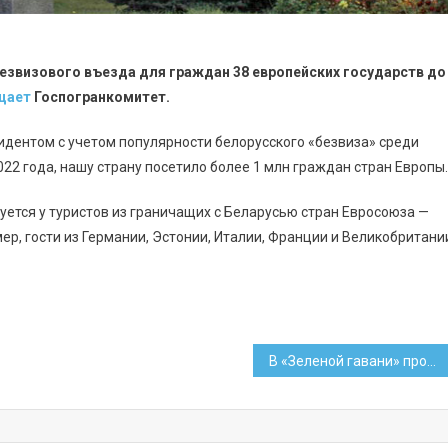
безвизового въезда для граждан 38 европейских государств до
щает
Госпогранкомитет.
зидентом с учетом популярности белорусского «безвиза» среди
022 года, нашу страну посетило более 1 млн граждан стран Европы.
ется у туристов из граничащих с Беларусью стран Евросоюза —
ер, гости из Германии, Эстонии, Италии, Франции и Великобритани
В «Зеленой гавани» пройдет сеанс хаски-терапии