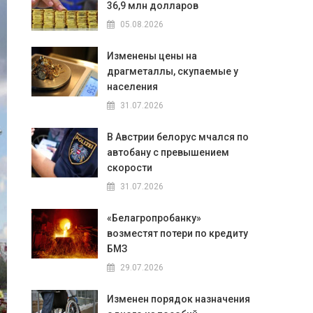
36,9 млн долларов
05.08.2026
Изменены цены на
драгметаллы, скупаемые у
населения
31.07.2026
В Австрии белорус мчался по
автобану с превышением
скорости
31.07.2026
«Белагропробанку»
возместят потери по кредиту
БМЗ
29.07.2026
Изменен порядок назначения