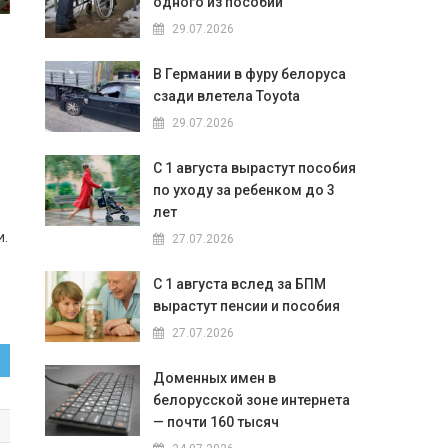
одного из пособий
29.07.2026
В Германии в фуру белоруса
сзади влетела Toyota
29.07.2026
С 1 августа вырастут пособия
по уходу за ребенком до 3
лет
и.
27.07.2026
С 1 августа вслед за БПМ
вырастут пенсии и пособия
27.07.2026
Доменных имен в
белорусской зоне интернета
— почти 160 тысяч