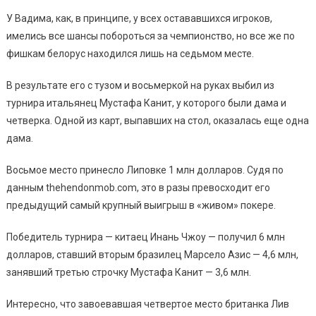
У Вадима, как, в принципе, у всех остававшихся игроков,
имелись все шансы побороться за чемпионство, но все же по
фишкам белорус находился лишь на седьмом месте.
В результате его с тузом и восьмеркой на руках выбил из
турнира итальянец Мустафа Канит, у которого были дама и
четверка. Одной из карт, выпавших на стол, оказалась еще одна
дама.
Восьмое место принесло Липовке 1 млн долларов. Судя по
данным thehendonmob.com, это в разы превосходит его
предыдущий самый крупный выигрыш в «живом» покере.
Победитель турнира — китаец Инань Чжоу — получил 6 млн
долларов, ставший вторым бразилец Марсело Азис — 4,6 млн,
занявший третью строчку Мустафа Канит — 3,6 млн.
Интересно, что завоевавшая четвертое место британка Лив