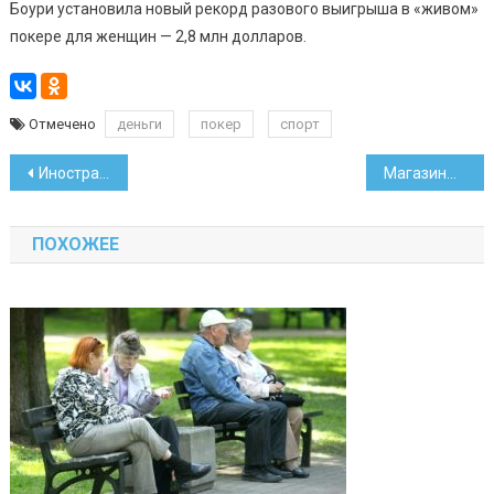
Боури установила новый рекорд разового выигрыша в «живом»
покере для женщин — 2,8 млн долларов.
Отмечено
деньги
покер
спорт
Навигация
Иностранцы смогут въезжать в Беларусь по электронным визам
Магазины продлили действие социальной скидки еще на квартал
по
ПОХОЖЕЕ
записям