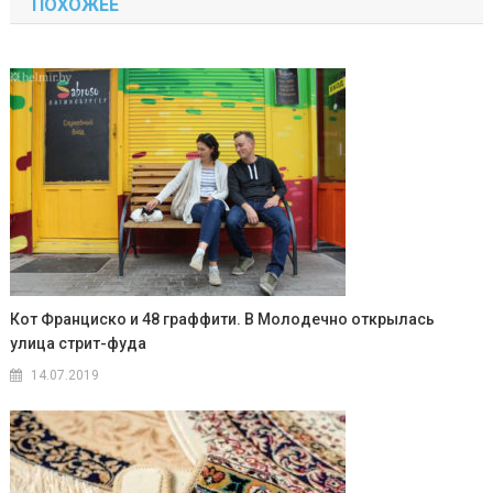
ПОХОЖЕЕ
записям
Кот Франциско и 48 граффити. В Молодечно открылась
улица стрит-фуда
14.07.2019