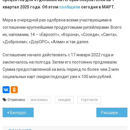
квартал 2025 года. Об этом
сообщили
сегодня в МАРТ.
Мера в очередной раз одобрена всеми участвующими в
соглашении крупнейшими продуктовыми ритейлерами. Всего
их, напомним, 14 – «Евроопт», «Корона», «Соседи», «Санта»,
«Доброном», «ДорОРС», «Алми» и так далее.
Соглашение начало действовать с 17 января 2022 года и
заключалось на полгода. Затем его постоянно продлевали.
Сумма предоставленной за весь период по более чем 2 млн
социальных карт скидки подходит уже к 100 млн рублей.
Отмечено
магазины
скидки
торговля
Навигация
Белорус отличился в покерном турнире с призовым фондом 50 млн долларов
Расширен список работ, на которые свободно примут иностранцев
по