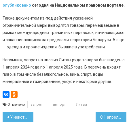
опубликовано
сегодня на Национальном правовом портале.
Также документом из-под действия указанной
ограничительной меры выводятся товары, перемещаемые в
рамках международных транзитных перевозок, начинающихся
и заканчивающихся за пределами территории Беларуси. А еще
— одежда и прочие изделия, бывшие в употреблении.
Напомним, запрет на ввоз из Литвы ряда товаров был введен с
1 апреля 2024 года по 1 апреля 2025 года. В перечень входят
пиво, в том числе безалкогольное, вина, спирт, воды
минеральные и газированные, уксус и некоторые другие.
Отмечено
запрет
импорт
Литва
Навигация
У некоторых работников сферы образования вырастут зарплаты
С 1 апреля подорожают некоторые марки сигарет
по