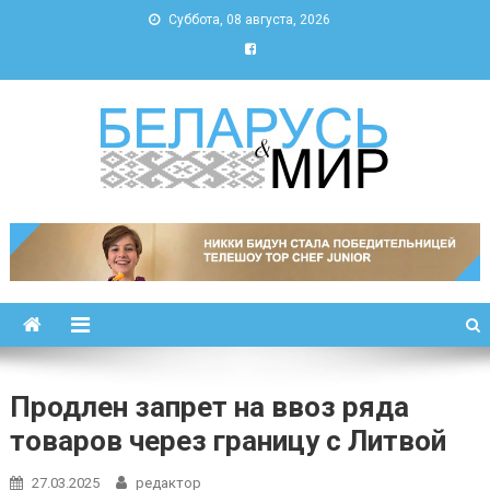
Суббота, 08 августа, 2026
Беларусь и мир
Новости Беларуси и мира
Продлен запрет на ввоз ряда
товаров через границу с Литвой
27.03.2025
редактор