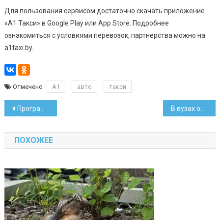
Для пользования сервисом достаточно скачать приложение
«А1 Такси» в Google Play или App Store. Подробнее
ознакомиться с условиями перевозок, партнерства можно на
a1taxi.by.
Отмечено
А1
авто
такси
Навигация
Программа на День Победы: как пройдет 9 мая в Минске
В вузах откроют спецкурс по ИИ, а в школах — факультатив по дронам
по
ПОХОЖЕЕ
записям