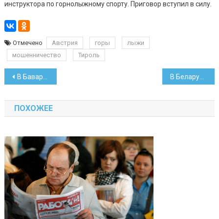
инструктора по горнолыжному спорту. Приговор вступил в силу.
Отмечено
Австрия
горы
лыжи
мошенничество
Тироль
Навигация
В Баварии у белоруса из бака фуры пропало 600 литров дизеля
В Беларуси планируется создать не менее 6 госкорпораций
по
ПОХОЖЕЕ
записям