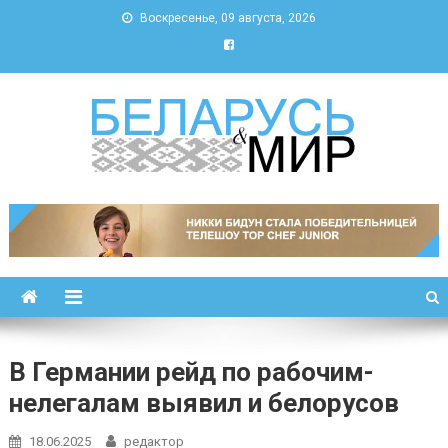
Воскресенье, 09 августа, 2026
Беларусь и мир
Новости Беларуси и мира
В Германии рейд по рабочим-
нелегалам выявил и белорусов
18.06.2025
редактор