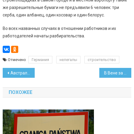
же разрешительные бумаги не предъявили 6 человек: три
серба, один албанец, один косовар и один белорус.
Во всех названных случаях в отношении работников и их
работодателей начаты разбирательства.
Отмечено
Германия
нелегалы
строительство
Навигация
Австралийское радио сделало «Белоснежку» белоруса альбомом недели
В Вене за кражу косметики задержали 54-летнюю белоруску
по
ПОХОЖЕЕ
записям