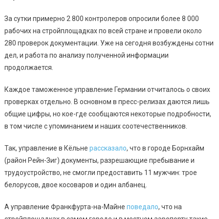
За сутки примерно 2 800 контролеров опросили более 8 000
рабочих на стройплощадках по всей стране и провели около
280 проверок документации. Уже на сегодня возбуждены сотни
дел, и работа по анализу полученной информации
продолжается.
Каждое таможенное управление Германии отчиталось о своих
проверках отдельно. В основном в пресс-релизах даются лишь
общие цифры, но кое-где сообщаются некоторые подробности,
в том числе с упоминанием и наших соотечественников.
Так, управление в Кёльне
рассказало
, что в городе Борнхайм
(район Рейн-Зиг) документы, разрешающие пребывание и
трудоустройство, не смогли предоставить 11 мужчин: трое
белорусов, двое косоваров и один албанец.
А управление Франкфурта-на-Майне
поведало
, что на
стройплощадках в самом городе и в местном аэропорту такие