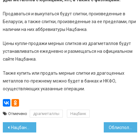
Продаваться и выкупаться будут слитки, произведенные в
Беларуси, а также слитки, произведенные за ее пределами, при
наличии на них аббревиатуры Нацбанка.
Цены купли-продажи мерных слитков из драгметаллов будут
устанавливаться ежедневно и размещаться на официальном
сайте Нацбанка.
Также купить или продать мерные слитки из драгоценных
металлов по-прежнему можно будет в банках и НКФО,
осуществляющих указанные операции.
Отмечено
драгметаллы
Нацбанк
Навигация
Нацбанк выпускает партию серебряных монет «Славянка»
Облисполкомы смогут формировать сырьевые зоны по мясу и молоку