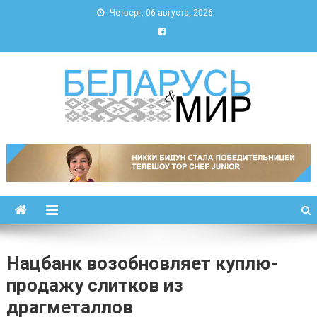
Четверг, 06 августа, 2026
Беларусь и мир
Новости Беларуси и мира
Нацбанк возобновляет куплю-
продажу слитков из
драгметаллов