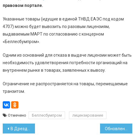
правовом портале.
Указанные товары (идущие в единой ТНВД ЕАЭС под кодом
4707) можно будет вывозить по разовым лицензиям,
выдаваемым МАРТ по согласованию с концерном
«Беллесбумпром».
Одним из оснований для отказа в выдаче лицензии может быть
необходимость удовлетворения потребности организаций на
внутреннем рынке в товарах, заявленных к вывозу.
Ограничение не распространяется на товары, перемещаемые
транзитом.
Отмечено
Беллесбумпром
лицензирование
Навигация
В Дрездене белорус украл в магазине продукты и атаковал сотрудника
Обновлен список работ, на которые свободно примут иностранцев