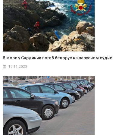
В море у Сардинии погиб белорус на парусном судне
10.11.2023