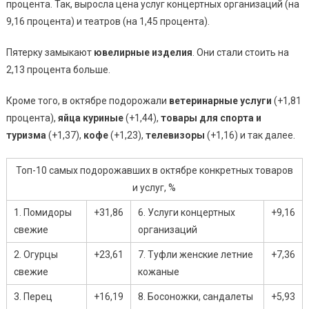
процента. Так, выросла цена услуг концертных организаций (на
9,16 процента) и театров (на 1,45 процента).
Пятерку замыкают
ювелирные изделия
. Они стали стоить на
2,13 процента больше.
Кроме того, в октябре подорожали
ветеринарные услуги
(+1,81
процента),
яйца куриные
(+1,44),
товары для спорта и
туризма
(+1,37),
кофе
(+1,23),
телевизоры
(+1,16) и так далее.
Топ-10 самых подорожавших в октябре конкретных товаров
и услуг, %
1. Помидоры
+31,86
6. Услуги концертных
+9,16
свежие
организаций
2. Огурцы
+23,61
7. Туфли женские летние
+7,36
свежие
кожаные
3. Перец
+16,19
8. Босоножки, сандалеты
+5,93