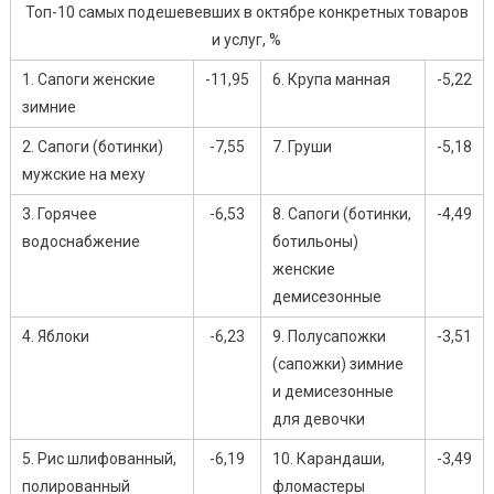
Топ-10 самых подешевевших в октябре конкретных товаров
и услуг, %
1. Сапоги женские
-11,95
6. Крупа манная
-5,22
зимние
2. Сапоги (ботинки)
-7,55
7. Груши
-5,18
мужские на меху
3. Горячее
-6,53
8. Сапоги (ботинки,
-4,49
водоснабжение
ботильоны)
женские
демисезонные
4. Яблоки
-6,23
9. Полусапожки
-3,51
(сапожки) зимние
и демисезонные
для девочки
5. Рис шлифованный,
-6,19
10. Карандаши,
-3,49
полированный
фломастеры