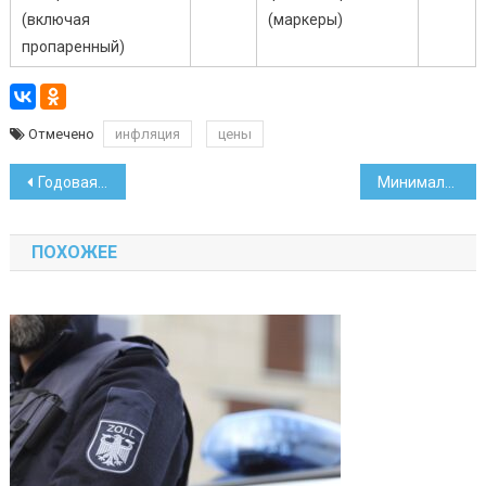
(включая
(маркеры)
пропаренный)
Отмечено
инфляция
цены
Навигация
Годовая инфляция замедляется третий месяц подряд
Минимальная зарплата с 1 января вырастет до 858 рублей
по
ПОХОЖЕЕ
записям