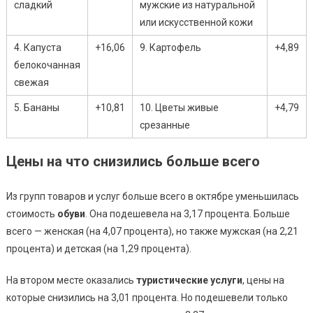
сладкий
мужские из натуральной
или искусственной кожи
4. Капуста
+16,06
9. Картофель
+4,89
белокочанная
свежая
5. Бананы
+10,81
10. Цветы живые
+4,79
срезанные
Цены на что снизились больше всего
Из групп товаров и услуг больше всего в октябре уменьшилась
стоимость
обуви
. Она подешевела на 3,17 процента. Больше
всего — женская (на 4,07 процента), но также мужская (на 2,21
процента) и детская (на 1,29 процента).
На втором месте оказались
туристические услуги
, цены на
которые снизились на 3,01 процента. Но подешевели только