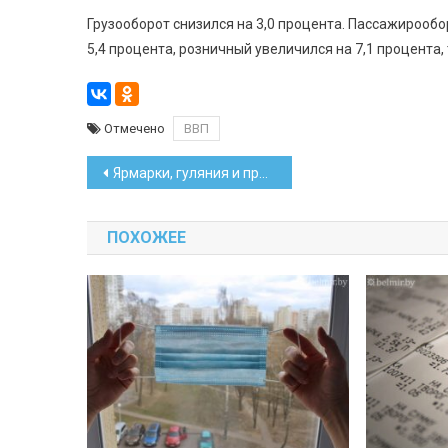
Грузооборот снизился на 3,0 процента. Пассажирообо
5,4 процента, розничный увеличился на 7,1 процента,
Отмечено
ВВП
Навигация
Ярмарки, гуляния и пробег. Как пройдет Новый год в Минске
по
ПОХОЖЕЕ
записям