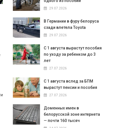
одного из пособий
29.07.2026
В Германии в фуру белоруса
сзади влетела Toyota
29.07.2026
С 1 августа вырастут пособия
по уходу за ребенком до 3
е
лет
27.07.2026
С 1 августа вслед за БПМ
вырастут пенсии и пособия
ти
27.07.2026
Доменных имен в
белорусской зоне интернета
— почти 160 тысяч