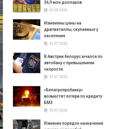
36,9 млн долларов
05.08.2026
Изменены цены на
драгметаллы, скупаемые у
населения
31.07.2026
В Австрии белорус мчался по
автобану с превышением
скорости
31.07.2026
«Белагропробанку»
возместят потери по кредиту
БМЗ
29.07.2026
Изменен порядок назначения