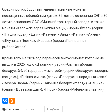
Среди прочих, будут выпущены памятные монеты,
посвященные юбилейным датам: 35-летию основания СНГ и 80-
летию основания ОАО «Минский тракторный завод». А также
монеты «Каложскі абраз Божай Маці», «Чорны бусел» (серии
«Птушка года»), «Дзік», «Казуля», «Заяц», «Качка», «Акунь»,
«Шчупак», «Плотка», «Карась» (серии «Паляванне і
рыбалоўства»).
Кроме того, на 2026 год перенесен выпуск монет, которые не
вышли в 2025 году: «Дажынкі» (серии «Святы і абрады
беларусаў»), «Старадарожскі строй» (серии «Беларускі народны
касцюм»), «Піліпка-сынок» (серии «Беларускія народныя казкі»),
«Возера Нарач» (серии «Таямніца беларускіх вод»), «Бацька»
(серии «Дрэва жыцця»), «Пярун» (серии «Міфалогія славян»).
Отмечено
монеты
Нацбанк