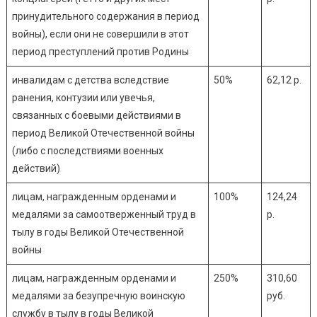
принудительного содержания в период
войны), если они не совершили в этот
период преступлений против Родины
инвалидам с детства вследствие
50%
62,12 р.
ранения, контузии или увечья,
связанных с боевыми действиями в
период Великой Отечественной войны
(либо с последствиями военных
действий)
лицам, награжденным орденами и
100%
124,24
медалями за самоотверженный труд в
р.
тылу в годы Великой Отечественной
войны
лицам, награжденным орденами и
250%
310,60
медалями за безупречную воинскую
руб.
службу в тылу в годы Великой