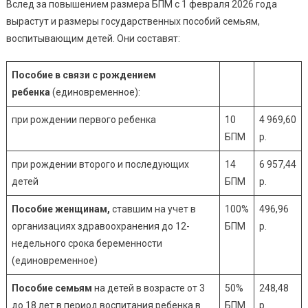
Вслед за повышением размера БПМ с 1 февраля 2026 года
вырастут и размеры государственных пособий семьям,
воспитывающим детей. Они составят:
Пособие в связи с рождением
ребенка
(единовременное):
при рождении первого ребенка
10
4 969,60
БПМ
р.
при рождении второго и последующих
14
6 957,44
детей
БПМ
р.
Пособие женщинам,
ставшим на учет в
100%
496,96
организациях здравоохранения до 12-
БПМ
р.
недельного срока беременности
(единовременное)
Пособие семьям
на детей в возрасте от 3
50%
248,48
до 18 лет в период воспитания ребенка в
БПМ
р.