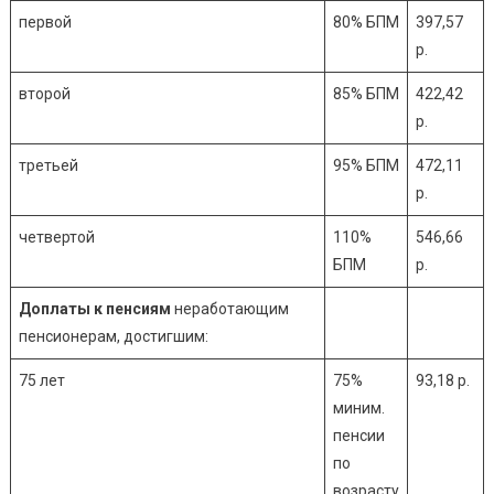
первой
80% БПМ
397,57
р.
второй
85% БПМ
422,42
р.
третьей
95% БПМ
472,11
р.
четвертой
110%
546,66
БПМ
р.
Доплаты к пенсиям
неработающим
пенсионерам, достигшим:
75 лет
75%
93,18 р.
миним.
пенсии
по
возрасту