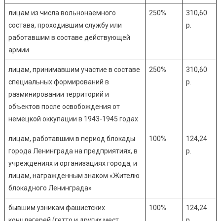
лицам из числа вольнонаемного
250%
310,60
состава, проходившим службу или
р.
работавшим в составе действующей
армии
лицам, принимавшим участие в составе
250%
310,60
специальных формирований в
р.
разминировании территорий и
объектов после освобождения от
немецкой оккупации в 1943-1945 годах
лицам, работавшим в период блокады
100%
124,24
города Ленинграда на предприятиях, в
р.
учреждениях и организациях города, и
лицам, награжденным знаком «Жителю
блокадного Ленинграда»
бывшим узникам фашистских
100%
124,24
концлагерей (гетто и других мест
р.