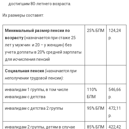
достигшим 80-летнего возраста.
Их размеры составят:
Минимальный размер пенсии по
25% БПМ
124,24
возрасту
(назначается при стаже 25
р.
лет у мужчин и 20 – у женщин) без
учета доплаты в 20% средней зарплаты
для исчисления пенсий
Социальная пенсия
(назначается при
неполучении трудовой пенсии):
инвалидам 1 группы, в том числе
110%
546,66
инвалидам с детства
БПМ
р.
инвалидам с детства 2 группы
95% БПМ
472,11
р.
инвалидам 2 группы, детям в случае
85% БПМ
422,42