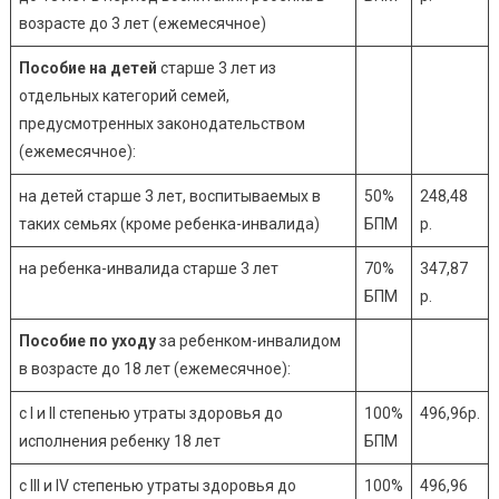
возрасте до 3 лет (ежемесячное)
Пособие на детей
старше 3 лет из
отдельных категорий семей,
предусмотренных законодательством
(ежемесячное):
на детей старше 3 лет, воспитываемых в
50%
248,48
таких семьях (кроме ребенка-инвалида)
БПМ
р.
на ребенка-инвалида старше 3 лет
70%
347,87
БПМ
р.
Пособие по уходу
за ребенком-инвалидом
в возрасте до 18 лет (ежемесячное):
с I и II степенью утраты здоровья до
100%
496,96р.
исполнения ребенку 18 лет
БПМ
с III и IV степенью утраты здоровья до
100%
496,96