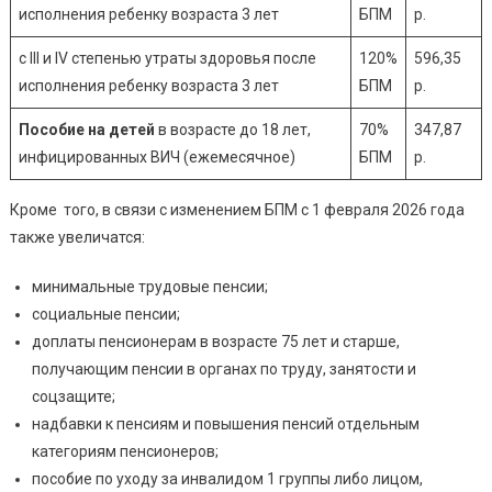
исполнения ребенку возраста 3 лет
БПМ
р.
с III и IV степенью утраты здоровья после
120%
596,35
исполнения ребенку возраста 3 лет
БПМ
р.
Пособие на детей
в возрасте до 18 лет,
70%
347,87
инфицированных ВИЧ (ежемесячное)
БПМ
р.
Кроме того, в связи с изменением БПМ с 1 февраля 2026 года
также увеличатся:
минимальные трудовые пенсии;
социальные пенсии;
доплаты пенсионерам в возрасте 75 лет и старше,
получающим пенсии в органах по труду, занятости и
соцзащите;
надбавки к пенсиям и повышения пенсий отдельным
категориям пенсионеров;
пособие по уходу за инвалидом 1 группы либо лицом,