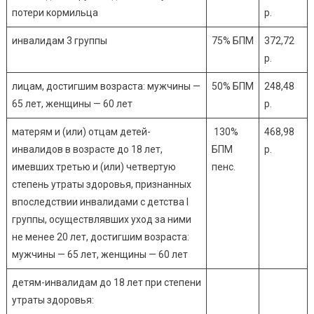
потери кормильца
р.
инвалидам 3 группы
75% БПМ
372,72
р.
лицам, достигшим возраста: мужчины —
50% БПМ
248,48
65 лет, женщины — 60 лет
р.
матерям и (или) отцам детей-
130%
468,98
инвалидов в возрасте до 18 лет,
БПМ
р.
имевших третью и (или) четвертую
пенс.
степень утраты здоровья, признанных
впоследствии инвалидами с детства I
группы, осуществлявших уход за ними
не менее 20 лет, достигшим возраста:
мужчины — 65 лет, женщины — 60 лет
детям-инвалидам до 18 лет при степени
утраты здоровья: