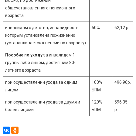
БССР», по достижении
общеустановленного пенсионного
возраста
инвалидам с детства, инвалидность
50%
62,12 р.
которым установлена пожизненно
(устанавливается к пенсии по возрасту)
Пособие по уходу
за инвалидом 1
группы либо лицом, достигшим 80-
летнего возраста:
при осуществлении ухода за одним
100%
496,96р.
лицом
БПМ
при осуществлении ухода за двумя и
120%
596,35
более лицами
БПМ
р.