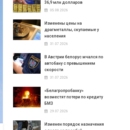
36,9 млн долларов
05.08.2026
Изменены цены на
драгметаллы, скупаемые у
населения
31.07.2026
В Австрии белорус мчался по
автобану с превышением
скорости
31.07.2026
«Белагропробанку»
возместят потери по кредиту
БМЗ
29.07.2026
Изменен порядок назначения