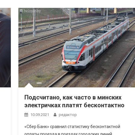
Подсчитано, как часто в минских
электричках платят бесконтактно
10.09.2021
редактор
«Сбер Банк» сравнил статистику бесконтактной
оплаты проезда в поездах городских линий