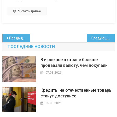
Читать далее
Навигация
Предыдущие записи
Следующие записи
по
ПОСЛЕДНИЕ НОВОСТИ
записям
В июле все в стране больше
продавали валюту, чем покупали
07.08.2026
Кредиты на отечественные товары
станут доступнее
05.08.2026