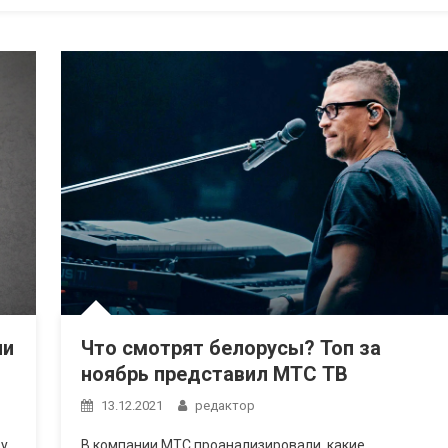
ни
Что смотрят белорусы? Топ за
ноябрь представил МТС ТВ
13.12.2021
редактор
 у
В компании МТС проанализировали, какие