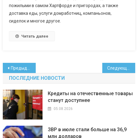
пожилыми в самом Хартфорде и пригородах, а также
доставка еды, услуги домработниц, компаньонов,
сиделок и многое другое.
Читать далее
Навигация
Предыдущие записи
Следующие записи
по
ПОСЛЕДНИЕ НОВОСТИ
записям
Кредиты на отечественные товары
станут доступнее
05.08.2026
ЗВР в июле стали больше на 36,9
млн долларов