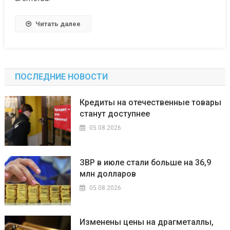
Caa1
до
Читать далее
B3
ПОСЛЕДНИЕ НОВОСТИ
Кредиты на отечественные товары
станут доступнее
05.08.2026
ЗВР в июле стали больше на 36,9
млн долларов
05.08.2026
Изменены цены на драгметаллы,