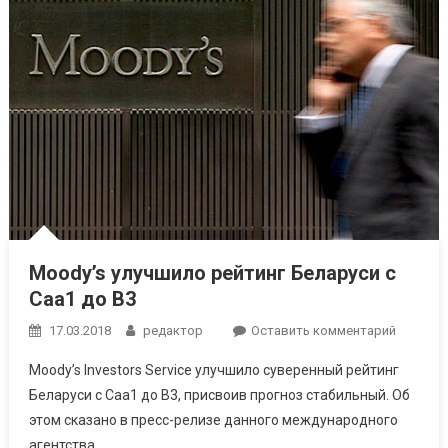
Moody’s улучшило рейтинг Беларуси с
Caa1 до B3
к
17.03.2018
редактор
Оставить комментарий
Moody’s
Moody’s Investors Service улучшило суверенный рейтинг
улучши
Беларуси с Caa1 до B3, присвоив прогноз стабильный. Об
рейтинг
этом сказано в пресс-релизе данного международного
Беларус
агентства.
с