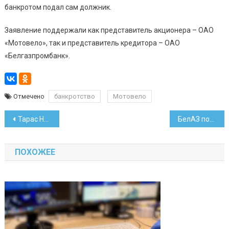
банкротом подал сам должник.
Заявление поддержали как представитель акционера – ОАО
«Мотовело», так и представитель кредитора – ОАО
«Белгазпромбанк».
Отмечено
банкротство
Мотовело
Навигация
Тарас Надольный стал зампредом правления «Банка БелВЭБ»
БелАЗ поставит в Чили подземный самосвал
по
ПОХОЖЕЕ
записям