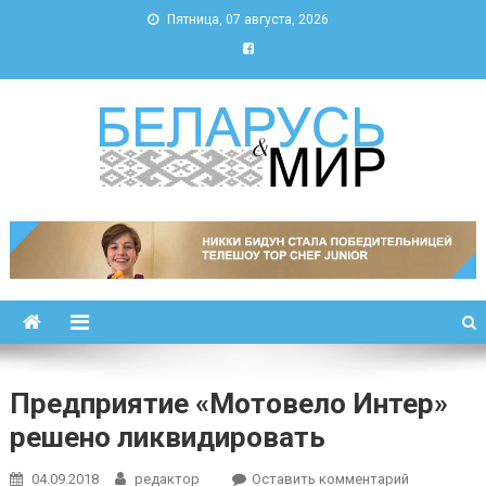
Пятница, 07 августа, 2026
Беларусь и мир
Новости Беларуси и мира
Предприятие «Мотовело Интер»
решено ликвидировать
к
04.09.2018
редактор
Оставить комментарий