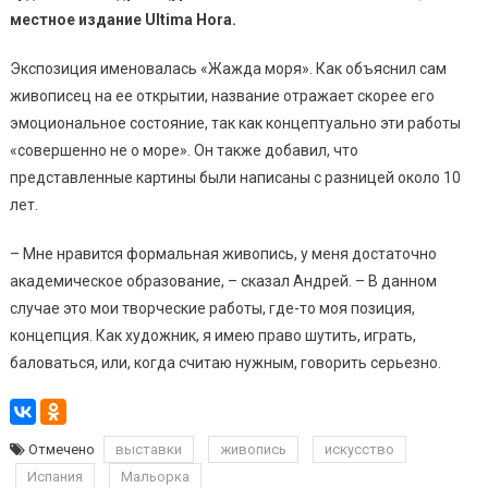
местное издание
Ultima
Hora
.
Экспозиция именовалась «Жажда моря». Как объяснил сам
живописец на ее открытии, название отражает скорее его
эмоциональное состояние, так как концептуально эти работы
«совершенно не о море». Он также добавил, что
представленные картины были написаны с разницей около 10
лет.
– Мне нравится формальная живопись, у меня достаточно
академическое образование, – сказал Андрей. – В данном
случае это мои творческие работы, где-то моя позиция,
концепция. Как художник, я имею право шутить, играть,
баловаться, или, когда считаю нужным, говорить серьезно.
Отмечено
выставки
живопись
искусство
Испания
Мальорка