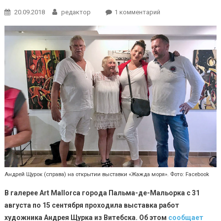
к
20.09.2018
редактор
1 комментарий
записи
Белорусский
художник
выставился
в
галерее
на
Мальорке
Андрей Щурок (справа) на открытии выставки «Жажда моря». Фото: Facebook
В галерее
Art
Mallorca
города Пальма-де-Мальорка с 31
августа по 15 сентября проходила выставка работ
художника Андрея Щурка из Витебска. Об этом
сообщает