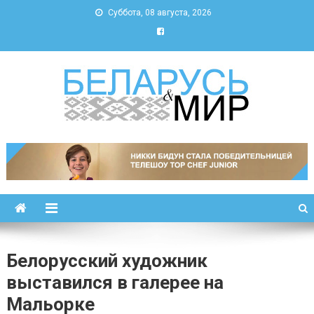
Суббота, 08 августа, 2026
Беларусь и мир
Новости Беларуси и мира
Белорусский художник
выставился в галерее на
Мальорке