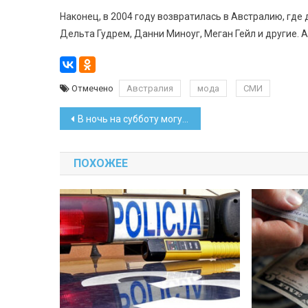
Наконец, в 2004 году возвратилась в Австралию, где
Дельта Гудрем, Данни Миноуг, Меган Гейл и другие. А
Отмечено
Австралия
мода
СМИ
Навигация
В ночь на субботу могут сбоить банковские карты
по
ПОХОЖЕЕ
записям