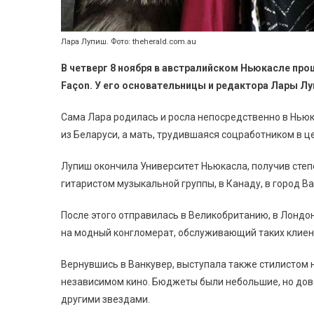
Лара Лупиш. Фото: theherald.com.au
В четверг 8 ноября в австралийском Ньюкасле п
Façon.
У его основательницы и редактора Лары Лу
Сама Лара родилась и росла непосредственно в Ньюк
из Беларуси, а мать, трудившаяся соцработником в це
Лупиш окончила Университет Ньюкасла, получив степе
гитаристом музыкальной группы, в Канаду, в город Ва
После этого отправилась в Великобританию, в Лондон
на модный конгломерат, обслуживающий таких клиенто
Вернувшись в Ванкувер, выступала также стилистом 
независимом кино. Бюджеты были небольшие, но дов
другими звездами.