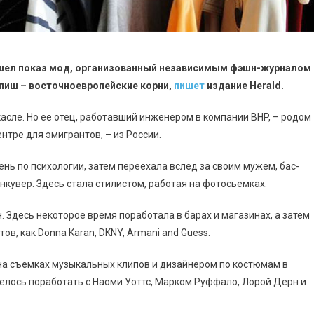
рошел показ мод, организованный независимым фэшн-журналом
пиш – восточноевропейские корни,
пишет
издание
Herald
.
асле. Но ее отец, работавший инженером в компании BHP, – родом
нтре для эмигрантов, – из России.
нь по психологии, затем переехала вслед за своим мужем, бас-
нкувер. Здесь стала стилистом, работая на фотосьемках.
. Здесь некоторое время поработала в барах и магазинах, а затем
в, как Donna Karan, DKNY, Armani and Guess.
на съемках музыкальных клипов и дизайнером по костюмам в
елось поработать с Наоми Уоттс, Марком Руффало, Лорой Дерн и