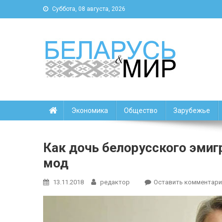
Суббота, 08 августа, 2026
Беларусь и мир
Новости Беларуси и мира
Экономика
Общество
Зарубежье
Как дочь белорусского эмиг
мод
13.11.2018
редактор
Оставить комментари