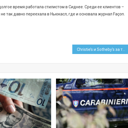
 долгое время работала стилистом в Сиднее. Среди ее клиентов –
 не так давно переехала в Ньюкасл, где и основала журнал Façon.
Christie’s и Sotheby’s за три дня продали картин Шагала на 11,2 млн долларов