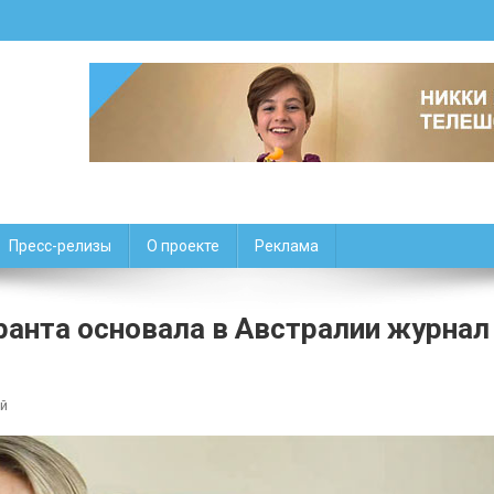
Пресс-релизы
О проекте
Реклама
ранта основала в Австралии журнал
к
й
Как
дочь
белорусского