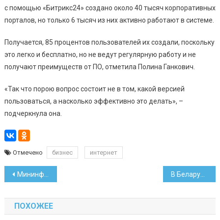
с помощью «Битрикс24» создано около 40 тысяч корпоративных
порталов, но только 6 тысяч из них активно работают в системе.
Получается, 85 процентов пользователей их создали, поскольку
это легко и бесплатно, но не ведут регулярную работу и не
получают преимуществ от ПО, отметила Полина Ганкович.
«Так что порою вопрос состоит не в том, какой версией
пользоваться, а насколько эффективно это делать», –
подчеркнула она.
Отмечено
бизнес
интернет
Навигация
Мининформ закрыл доступ к 37 интернет-ресурсам
В Беларуси собираются запретить курение на детских площадках
по
ПОХОЖЕЕ
записям