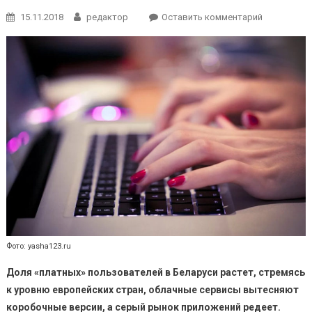
к
15.11.2018
редактор
Оставить комментарий
Белорусы
начали
активнее
покупать
платные
версии
«Битрикс»
Фото: yasha123.ru
Доля «платных» пользователей в Беларуси растет, стремясь
к уровню европейских стран, облачные сервисы вытесняют
коробочные версии, а серый рынок приложений редеет.