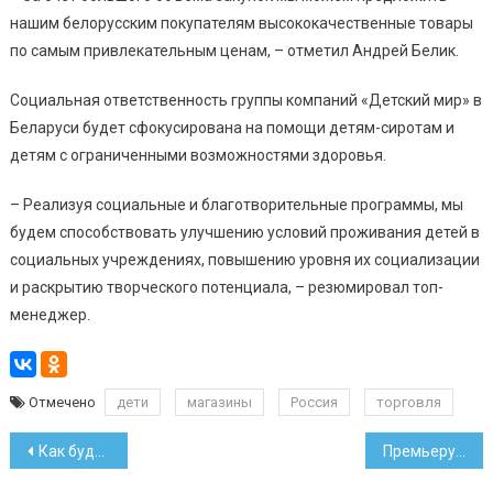
нашим белорусским покупателям высококачественные товары
по самым привлекательным ценам, – отметил Андрей Белик.
Социальная ответственность группы компаний «Детский мир» в
Беларуси будет сфокусирована на помощи детям-сиротам и
детям с ограниченными возможностями здоровья.
– Реализуя социальные и благотворительные программы, мы
будем способствовать улучшению условий проживания детей в
социальных учреждениях, повышению уровня их социализации
и раскрытию творческого потенциала, – резюмировал топ-
менеджер.
Отмечено
дети
магазины
Россия
торговля
Навигация
Как будет выглядеть павильон Беларуси на Expo-2020 в Дубае
Премьеру России пожаловались на белорусские лифты