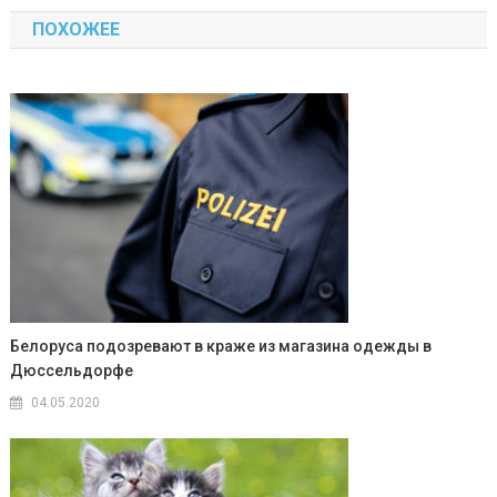
по
ПОХОЖЕЕ
записям
Белоруса подозревают в краже из магазина одежды в
Дюссельдорфе
04.05.2020