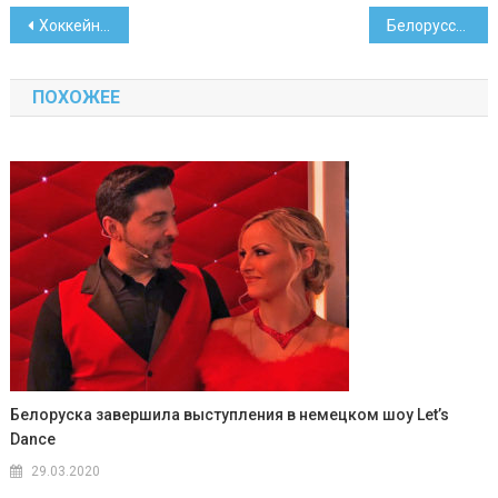
Навигация
Хоккейный сайт оценил, попадет ли Владислав Еременко в НХЛ
Белорусским предприятиям упростили работу с валютой
по
ПОХОЖЕЕ
записям
Белоруска завершила выступления в немецком шоу Let’s
Dance
29.03.2020