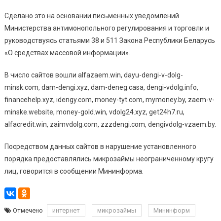
Сделано это на основании письменных уведомлений
Министерства антимонопольного регулирования и торговли и
руководствуясь статьями 38 и 511 Закона Республики Беларусь
«О средствах массовой информации».
В число сайтов вошли alfazaem.win, dayu-dengi-v-dolg-
minsk.com, dam-dengi.xyz, dam-deneg.casa, dengi-vdolg.info,
financehelp.xyz, idengy.com, money-tyt.com, mymoney.by, zaem-v-
minske.website, money-gold.win, vdolg24.xyz, get24h7.ru,
alfacredit.win, zaimvdolg.com, zzzdengi.com, dengivdolg-vzaem.by.
Посредством данных сайтов в нарушение установленного
порядка предоставлялись микрозаймы неограниченному кругу
лиц, говорится в сообщении Мининформа.
Отмечено
интернет
микрозаймы
Мининформ