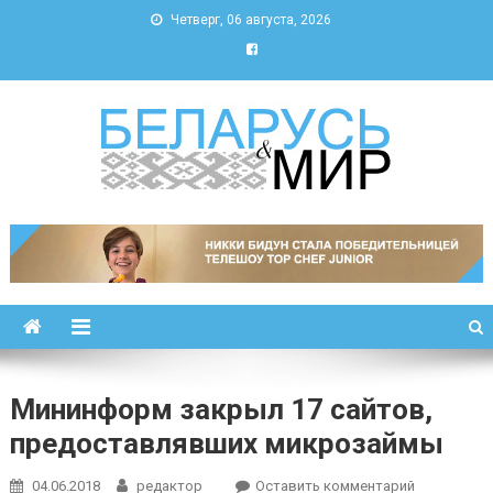
Четверг, 06 августа, 2026
Беларусь и мир
Новости Беларуси и мира
Мининформ закрыл 17 сайтов,
предоставлявших микрозаймы
к
04.06.2018
редактор
Оставить комментарий