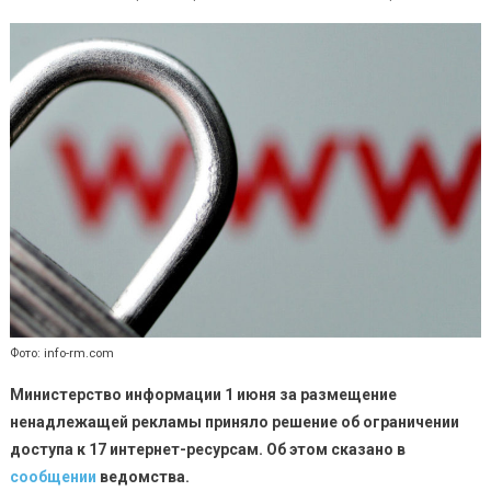
Мининфор
закрыл
17
сайтов,
предостав
микрозайм
Фото: info-rm.com
Министерство информации 1 июня за размещение
ненадлежащей рекламы приняло решение об ограничении
доступа к 17 интернет-ресурсам. Об этом сказано в
сообщении
ведомства.