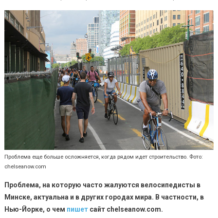
Белорусы
бегают
по
велодорож
и
в
Нью-
Йорке
Проблема еще больше осложняется, когда рядом идет строительство. Фото:
chelseanow.com
Проблема, на которую часто жалуются велосипедисты в
Минске, актуальна и в других городах мира. В частности, в
Нью-Йорке, о чем
пишет
сайт chelseanow.com.