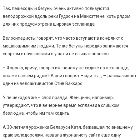
Так, пешеходы и бегуны очень активно пользуются
велодорожкой вдоль реки Гудзон на Манхэттене, хоть рядом
для них предусмотрена широкая эспланада.
Велосипедисты говорят, что часто вступают в конфликт с
мешающими им людьми. Те же бегуны нередко занимаются
спортом с наушниками в ушах и не слышат звонков.
– Я звоню, кричу, говорю им, почему не ходите по эспланаде,
она же совсем рядом? А они говорят – иди ты…, — рассказывает
один из велоактивистов Стив Ваккаро.
У пешеходов же – своя правда. Женщины, например,
утверждают, что в вечернее время эспланада слишком
безлюдна, чтобы им там ходить.
А 30-летняя уроженка Беларуси Катя, бежавшая по внешнему
краю велодорожки, назвала журналисту сайта еще одну