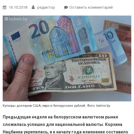
к
16.10.2018
редактор
Оставить комментарий
Эксперт
рассказал,
почему
доллар
падает,
а
евро
топчется
на
месте
Купюры долларов США, евро и белорусских рублей. Фото: belmir.by
Предыдущая неделя на белорусском валютном рынке
сложилась успешно для национальной валюты. Корзина
Нацбанка укрепилась, и к началу года изменение составило