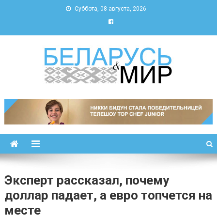
Суббота, 08 августа, 2026
Беларусь и мир
Новости Беларуси и мира
Эксперт рассказал, почему
доллар падает, а евро топчется на
месте