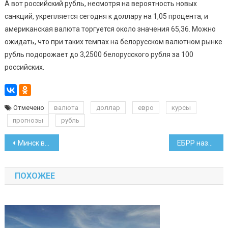
А вот российский рубль, несмотря на вероятность новых
санкций, укрепляется сегодня к доллару на 1,05 процента, и
американская валюта торгуется около значения 65,36. Можно
ожидать, что при таких темпах на белорусском валютном рынке
рубль подорожает до 3,2500 белорусского рубля за 100
российских.
Отмечено
валюта
доллар
евро
курсы
прогнозы
рубль
Навигация
Минск включили в топ самых чистых городов мира
ЕБРР назначил нового директора для региона, куда входит Беларусь
по
ПОХОЖЕЕ
записям