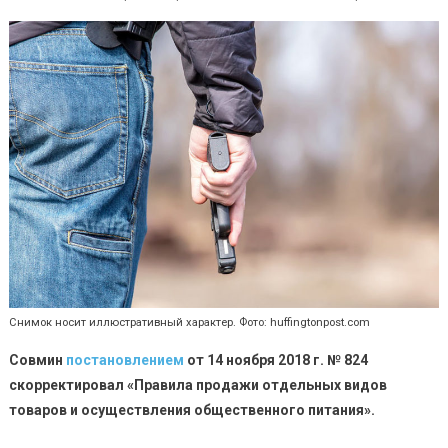
Пневматик
запретили
продавать
несоверше
Снимок носит иллюстративный характер. Фото: huffingtonpost.com
Совмин
постановлением
от 14 ноября 2018 г. № 824
скорректировал «Правила продажи отдельных видов
товаров и осуществления общественного питания».