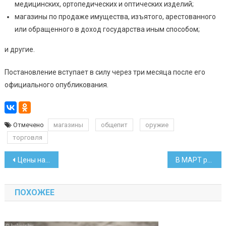
медицинских, ортопедических и оптических изделий;
магазины по продаже имущества, изъятого, арестованного
или обращенного в доход государства иным способом;
и другие.
Постановление вступает в силу через три месяца после его
официального опубликования.
Отмечено
магазины
общепит
оружие
торговля
Навигация
Цены на бензин снова увеличиваются на 1 копейку
В МАРТ рассказали, как будут сдерживать цены на мясо
по
ПОХОЖЕЕ
записям