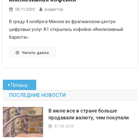
05.11.2020
редактор
В среду 4 ноября в Минске во фрагманском центре
цифровых услуг А1 открылась кофейня «Инклюзивный
бариста».
Читать далее
Навигация
Предыдущие записи
по
ПОСЛЕДНИЕ НОВОСТИ
записям
В июле все в стране больше
продавали валюту, чем покупали
07.08.2026