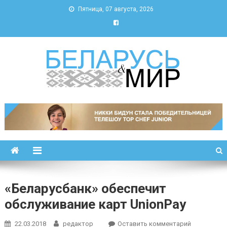
Пятница, 07 августа, 2026
Беларусь и мир
Новости Беларуси и мира
«Беларусбанк» обеспечит
обслуживание карт UnionPay
к
22.03.2018
редактор
Оставить комментарий