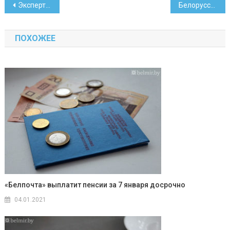
Навигация
Эксперт – о том, вырастет ли размер взносов ИП в ФСЗН
Белорусский пианист открыл ресторан в Индианаполисе
по
ПОХОЖЕЕ
записям
«Белпочта» выплатит пенсии за 7 января досрочно
04.01.2021