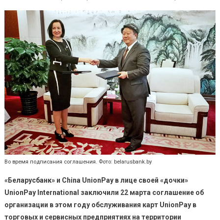
«Беларусба
обеспечит
обслужива
карт
UnionPay
Во время подписания соглашения. Фото: belarusbank.by
«Беларусбанк» и China UnionPay в лице своей «дочки»
UnionPay International заключили 22 марта соглашение об
организации в этом году обслуживания карт UnionPay в
торговых и сервисных предприятиях на территории